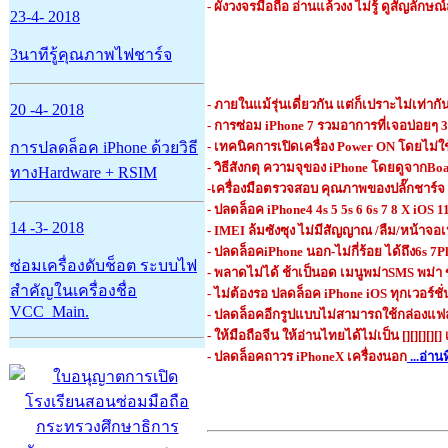
- ผังวงจรมือถือ อ่านแล้วงง ไม่รู้ ดูสัญลักษ
23-4- 2018
3นาทีรู้คุณภาพไฟชาร์จ
- ภายในแม้รุ่นเดี่ยวกัน แต่ก็เปราะไม่เท่า
20 -4- 2018
- การซ่อม iPhone 7 รวมอาการที่เจอบ่อยๆ
การปลดล็อค iPhone ด้วยวิธี
- เทคนิคการเปิดเครื่อง Power ON โดยไม่ใ
- วิธีสังกตุ ความจุของ iPhone โดยดูจากBoa
ทางHardware + RSIM
-เครื่องมือตรวจสอบ คุณภาพของปลั๊กชาร์จ 
- ปลดล็อค iPhone4 4s 5 5s 6 6s 7 8 X iOS 1
14 -3- 2018
- IMEI ล้มซังซุง ไม่มีสัญญาณ /ลืม/หน้าจอเ
- ปลดล็อคiPhone นอก-ไม่กี่ร้อย ได้ถึง6s 7P
ซ่อมเครื่องดับช็อต ระบบไฟ
- พลาดไม่ได้ ช้าเป็นอด เมนูพม่าSMS พม่
สำคัญในเครื่องชื่อ
- ไม่ต้องรอ
ปลดล็อค iPhone iOS ทุกเวอร์ช
VCC_Main.
- ปลดล็อคอีกรูปแบบไม่สามารถใช้กล่องแ
- ให้มือถือจีน ให้อ่านไทยได้ไม่เป็น [][][][][]
- ปลดล็อคถาวร iPhoneX เครื่องนอก
...อ่านที
กระทรวงศึกษาธิการ