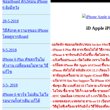
ซ่อมBoard หัก2ท่อน iPhone
6 ยังมีหวัง
28-5-2018
iD Apple iPh
วิธีสังกตุ ความจุของ iPhone
โดยดูจากBoard
-
บอร์ดหัก ซ่อมบอร์ดหัก2ท่อน Socket กระเจ
9-5-2018
-
iPhone 6 Plus ทัส ลากเขียนไม่ได้ วิธีการ
- iPhone 6
ชาร์จระดับไฟไม่ขึ้น เช็ตไม่ยาก
iPhone 6 Plus ทัชสกรีนไม่
- แก้เครื่องiPhone6 เปิดไม่ติด เพราะไฟเลี้
ทำงาน เปลี่ยนจอไม่หาย วิธี
-
แก้ล็อค iPhone ติด Apple id iCloud ขึ้นAc
- iPhone ทัสไม่ได้ หลังอัพ iOS 11.3 เกิดอะไ
แก้ไข
- หาข้อมุลเครื่องถาม iD Apple iCloud ที่ติด
- แก้อาการ Sim Not Support ใน IPhone iOS
3-5- 2018
- ซัมซุง เสีย แบบที่ RESETไม่หาย แก้ง่ายๆด้
- ไอโฟน ซื้อ-ขาย ให้เร็ว-ฉลาดซื้อ ขายออกไ
iPhone 6 ชาร์จ ไม่เดิน ไม่วิ่ง
- HTC ปลดล็อค UPROM แก้ S-ONให้เป็น S
รอนานก็เท่าเดิม แก้ได้
- แฟลชคล่องๆ แฟลชง่าย ผ่าน set UI เนียนๆ
- วิธีดูไอซีเครื่องแชร์กันยังไง วิธีใช้ของที่ส